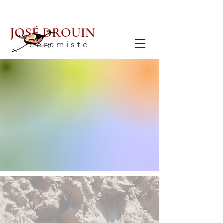
JOSÉ DROUIN
c é r a m i s t e